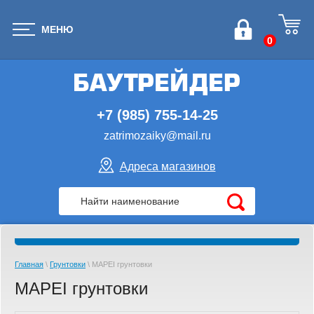
МЕНЮ
0
+7 (985) 755-14-25
zatrimozaiky@mail.ru
Адреса магазинов
Главная
\
Грунтовки
\ MAPEI грунтовки
MAPEI грунтовки