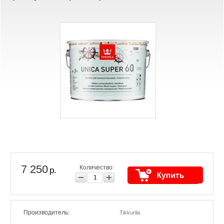
7 250
Количество:
р.
Производитель:
Tikkurila