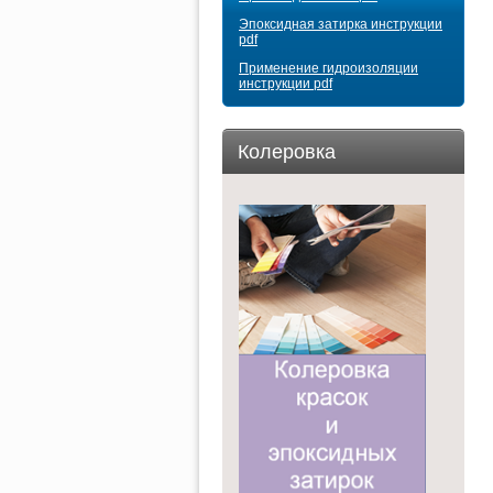
Эпоксидная затирка инструкции
pdf
Применение гидроизоляции
инструкции pdf
Колеровка