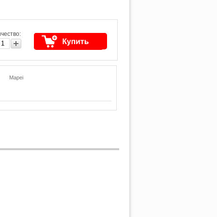
чество:
Mapei