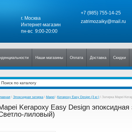
+7 (985) 755-14-25
г. Москва
zatrimozaiky@mail.ru
Интернет-магазин
пн-вс 9:00-20:00
иденциальности
Наши магазины
Оплата
Доставка
Скидки
лавная
\
Эпоксидная затирка
\
Mapei
\
Kerapoxy Easy Design (3 кг.)
\ Затирка Mapei Kera
Mapei Kerapoxy Easy Design эпоксидная з
Светло-лиловый)