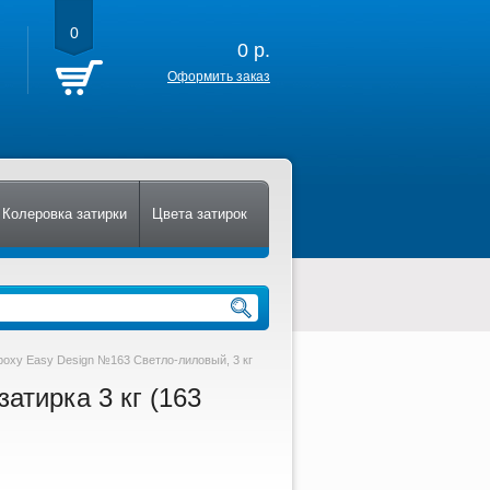
0
0
р.
Оформить заказ
Колеровка затирки
Цвета затирок
poxy Easy Design №163 Светло-лиловый, 3 кг
атирка 3 кг (163