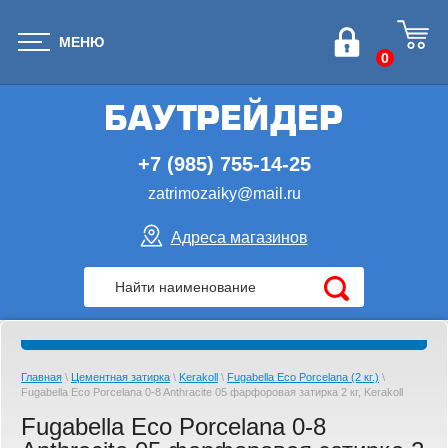
МЕНЮ
0
+7 (985) 755-14-25
zatrimozaiky@mail.ru
Адреса магазинов
Главная
\
Цементная затирка
\
Kerakoll
\
Fugabella Eco Porcelana (2 кг.)
\
Fugabella Eco Porcelana 0-8 Anthracite 05 фарфоровая затирка 2 кг, Kerakoll
Fugabella Eco Porcelana 0-8