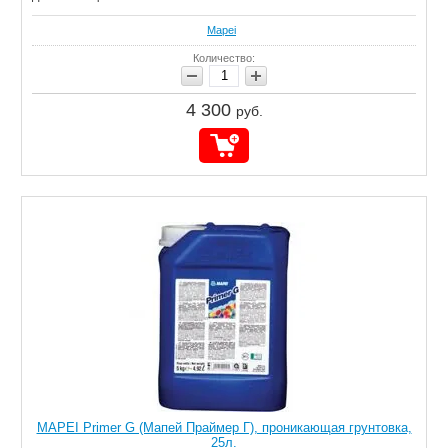
Mapei
Количество:
4 300
руб.
MAPEI Primer G (Мапей Праймер Г), проникающая грунтовка,
25л.