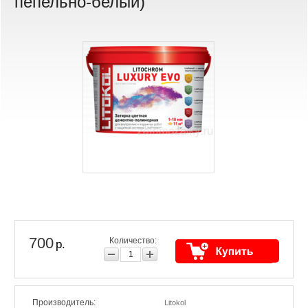
пепельно-белый)
700
Количество:
р.
Производитель:
Litokol