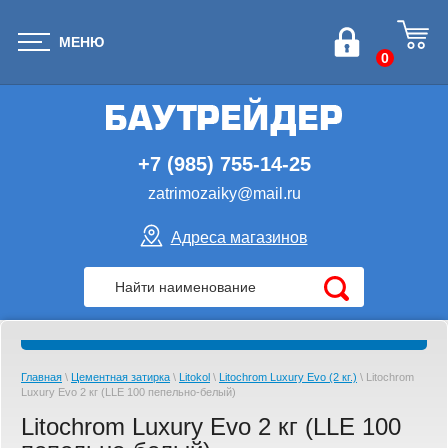
МЕНЮ
0
+7 (985) 755-14-25
zatrimozaiky@mail.ru
Адреса магазинов
Главная
\
Цементная затирка
\
Litokol
\
Litochrom Luxury Evo (2 кг.)
\ Litochrom
Luxury Evo 2 кг (LLE 100 пепельно-белый)
Litochrom Luxury Evo 2 кг (LLE 100