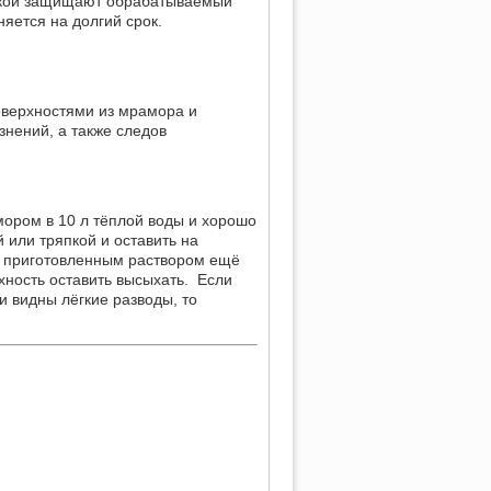
сткой защищают обрабатываемый
яется на долгий срок.
оверхностями из мрамора и
знений, а также следов
мором в 10 л тёплой воды и хорошо
 или тряпкой и оставить на
ь приготовленным раствором ещё
хность оставить высыхать. Если
 видны лёгкие разводы, то