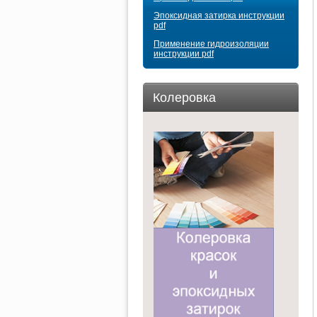
Эпоксидная затирка инструкции
pdf
Применение гидроизоляции
инструкции pdf
Колеровка