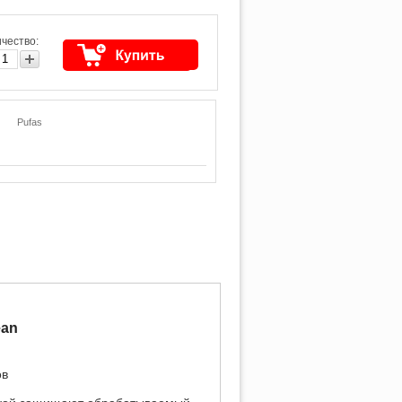
чество:
Pufas
ean
ов