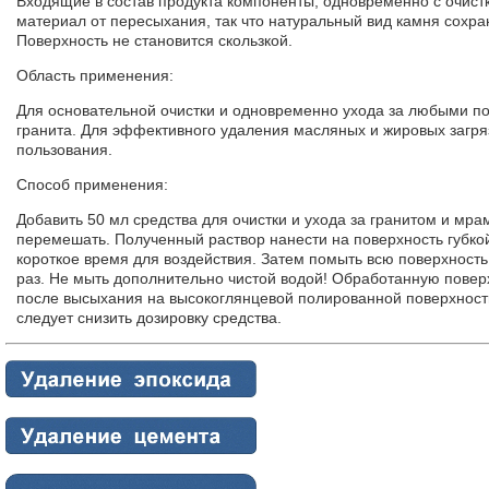
Входящие в состав продукта компоненты, одновременно с очи
материал от пересыхания, так что натуральный вид камня сохран
Поверхность не становится скользкой.
Область применения:
Для основательной очистки и одновременно ухода за любыми п
гранита. Для эффективного удаления масляных и жировых загря
пользования.
Способ применения:
Добавить 50 мл средства для очистки и ухода за гранитом и мра
перемешать. Полученный раствор нанести на поверхность губкой
короткое время для воздействия. Затем помыть всю поверхност
раз. Не мыть дополнительно чистой водой! Обработанную повер
после высыхания на высокоглянцевой полированной поверхности
следует снизить дозировку средства.