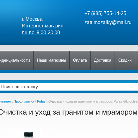
+7 (985) 755-14-25
г. Москва
zatrimozaiky@mail.ru
Интернет-магазин
пн-вс 9:00-20:00
иденциальности
Наши магазины
Оплата
Доставка
Скидки
лавная
\
Проф. химия
\
Pufas
\ Очистка и уход за гранитом и мрамором Pufas Glutoclean
Очистка и уход за гранитом и мрамором P