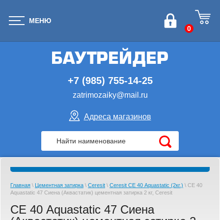
МЕНЮ
0
+7 (985) 755-14-25
zatrimozaiky@mail.ru
Адреса магазинов
Главная
\
Цементная затирка
\
Ceresit
\
Ceresit СЕ 40 Aquastatic (2кг.)
\ СЕ 40
Aquastatic 47 Сиена (Аквастатик) цементная затирка 2 кг, Ceresit
СЕ 40 Aquastatic 47 Сиена